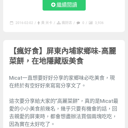
繼續閱讀
2016-02-02
/
黃 米卡
/
瘋好店
/
0
/
3,936
【瘋好食】屏東內埔家鄉味-高麗
菜餅，在地隱藏版美食
Micat一直想要好好分享的家鄉味必吃美食，現
在終於有空好好來寫寫分享文了。
這次要分享給大家的”高麗菜餅”，真的是Micat最
愛的小小美食前幾名，幾乎只要有機會的話，回
去親愛的屏東時，都會想盡辦法買個兩塊吃吃，
因為實在太好吃了。