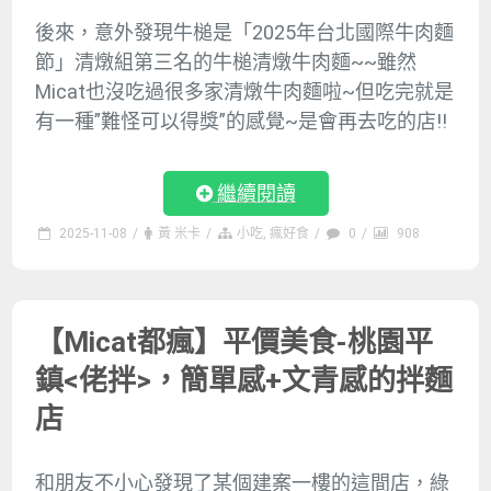
後來，意外發現牛槌是「2025年台北國際牛肉麵
節」清燉組第三名的牛槌清燉牛肉麵~~雖然
Micat也沒吃過很多家清燉牛肉麵啦~但吃完就是
有一種”難怪可以得獎”的感覺~是會再去吃的店!!
繼續閱讀
2025-11-08
/
黃 米卡
/
小吃
,
瘋好食
/
0
/
908
【Micat都瘋】平價美食-桃園平
鎮<佬拌>，簡單感+文青感的拌麵
店
和朋友不小心發現了某個建案一樓的這間店，綠