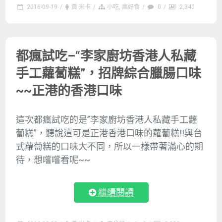
2016-09-19
/
黃 米卡
/
小吃
,
瘋好食
/
0
/
2,340
都瘋試吃–“李家廚坊香港人私藏
手工蘿蔔糕”，招牌綜合臘腸口味
~~正港的香港口味
這次都瘋試吃的是”李家廚坊香港人私藏手工蘿
蔔糕”，聽說這可是正港香港口味的蘿蔔糕!!與台
式蘿蔔糕的口味大不同，所以一樣帶著滿心的期
待，想嚐嚐看呢~~
繼續閱讀