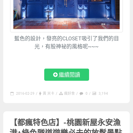
藍色的設計，發亮的CLOSET吸引了我們的目
光，有股神祕的風格呢~~~
繼續閱讀
2016-02-29
/
黃 米卡
/
瘋好食
/
0
/
3,194
【都瘋特色店】-桃園新屋永安漁