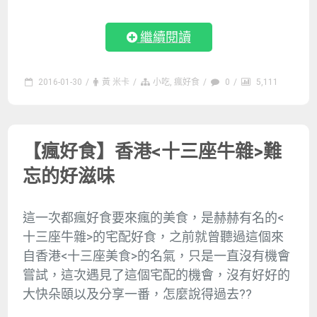
繼續閱讀
2016-01-30
/
黃 米卡
/
小吃
,
瘋好食
/
0
/
5,111
【瘋好食】香港<十三座牛雜>難
忘的好滋味
這一次都瘋好食要來瘋的美食，是赫赫有名的<
十三座牛雜>的宅配好食，之前就曾聽過這個來
自香港<十三座美食>的名氣，只是一直沒有機會
嘗試，這次遇見了這個宅配的機會，沒有好好的
大快朵頤以及分享一番，怎麼說得過去??