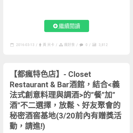
繼續閱讀
2016-03-13
/
黃 米卡
/
瘋好食
/
0
/
3,812
【都瘋特色店】- Closet
Restaurant & Bar酒館，結合<義
法式創意料理與調酒>的”餐”加”
酒”不二選擇，放鬆、好友聚會的
秘密酒窖基地(3/20前內有贈獎活
動，請進!)