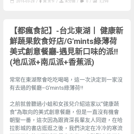
2016-03-28
/
黃 米卡
/
未分類
/
0
/
3,298
【都瘋食記】-台北東湖丨 健康新
鮮蔬果飲食好店/G’mints綠薄荷
美式創意餐廳-遇見新口味的派!!
(地瓜派+南瓜派+香蕉派)
常常在東湖聚會吃吃喝喝，這一次決定到一家沒
有去過的餐廳–G’mints綠薄荷!!
之前就曾聽過小蛙和女孩兒介紹這家以”健康蔬
食”為取向的美式創意餐廳，但是一直沒有機會
朝聖一番，這次因為跟資深長輩友人同遊，在哈
拉影城的書店逛逛之後，我們決定在冷冷的寒流