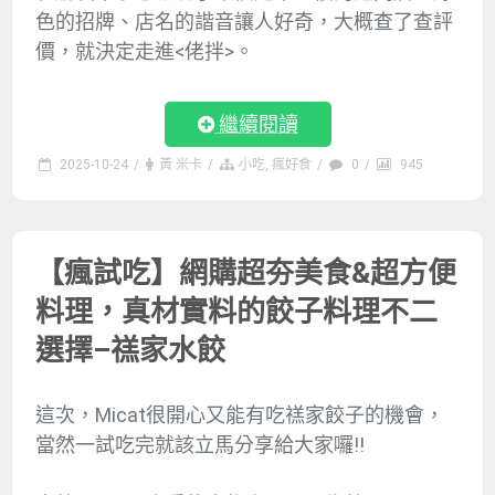
色的招牌、店名的諧音讓人好奇，大概查了查評
價，就決定走進<佬拌>。
繼續閱讀
2025-10-24
/
黃 米卡
/
小吃
,
瘋好食
/
0
/
945
【瘋試吃】網購超夯美食&超方便
料理，真材實料的餃子料理不二
選擇–禚家水餃
這次，Micat很開心又能有吃禚家餃子的機會，
當然一試吃完就該立馬分享給大家囉!!