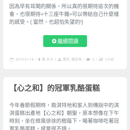
因為早有耳聞的關係，所以真的很期待這次的機
會，也很期待<十三座牛雜>可以帶給自己什麼樣
的感受。( 當然，也超怕失望的!)
繼續閱讀
2016-01-18
/
黃 米卡
/
港式
,
瘋好食
/
0
/
3,045
【心之和】的冠軍乳酪蛋糕
今年春節假期時，裔淇特地和家人到傳說中的淇
淇蛋糕出產地【心之和】朝聖，原本想像在下午
時刻，坐在微風徐徐的樹蔭下，喝著咖啡吃著冠
軍乳酪蛋糕，感覺很不錯。