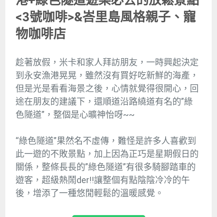
港+綠色隧道遊樂必去的放鬆景點
<3號咖啡>&峇里島風格親子、寵
物咖啡店
趁著放假，米卡和家人拜訪朋友，一時興起決定
到永安漁港晃晃，雖然沒有買好吃新鮮的海產，
但是光是看看海景之後，心情就覺得很開心，回
途在朋友的建議下，還順道沿路繞道有名的”綠
色隧道”，整個是心曠神怡呀~~
“綠色隧道”果然名不虛傳，難怪是許多人喜歡到
此一遊的不敗景點，加上因為正巧是星期假日的
關係，整條長長的”綠色隧道”有很多騎腳踏車的
遊客，超級熱鬧der!!讓整個有點陰陰冷冷的午
後，增添了一種悠閒輕鬆的溫暖感覺。