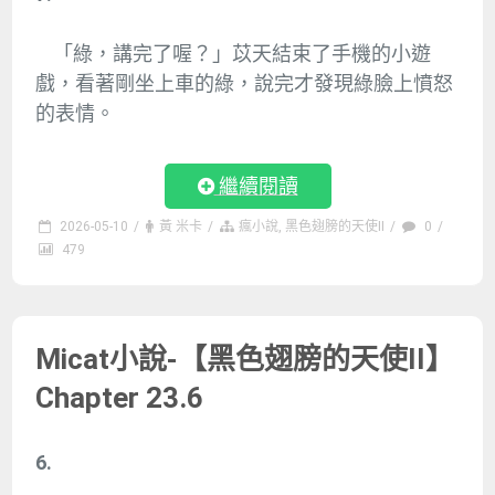
「綠，講完了喔？」苡天結束了手機的小遊
戲，看著剛坐上車的綠，說完才發現綠臉上憤怒
的表情。
繼續閱讀
2026-05-10
/
黃 米卡
/
瘋小說
,
黑色翅膀的天使II
/
0
/
479
Micat小說-【黑色翅膀的天使II】
Chapter 23.6
6.