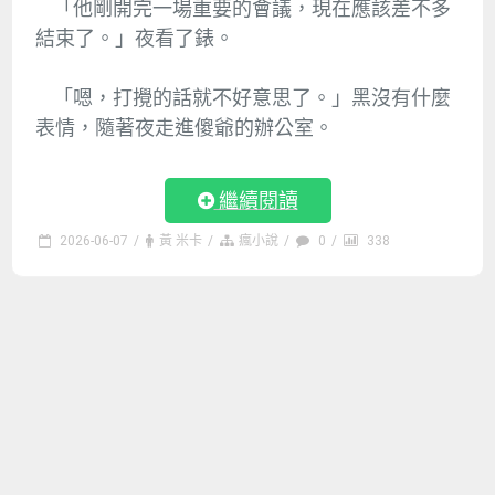
「他剛開完一場重要的會議，現在應該差不多
結束了。」夜看了錶。
「嗯，打攪的話就不好意思了。」黑沒有什麼
表情，隨著夜走進傻爺的辦公室。
繼續閱讀
2026-06-07
/
黃 米卡
/
瘋小說
/
0
/
338