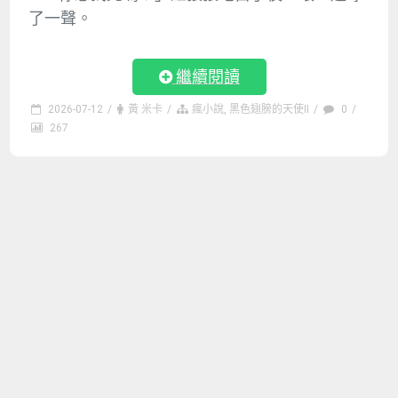
了一聲。
繼續閱讀
2026-07-12
/
黃 米卡
/
瘋小說
,
黑色翅膀的天使II
/
0
/
267