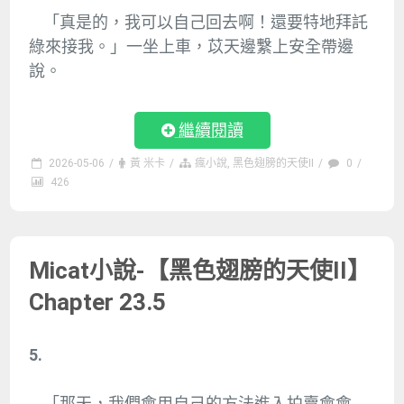
「真是的，我可以自己回去啊！還要特地拜託
綠來接我。」一坐上車，苡天邊繫上安全帶邊
說。
繼續閱讀
2026-05-06
/
黃 米卡
/
瘋小說
,
黑色翅膀的天使II
/
0
/
426
Micat小說-【黑色翅膀的天使II】
Chapter 23.5
5.
「那天，我們會用自己的方法進入拍賣會會