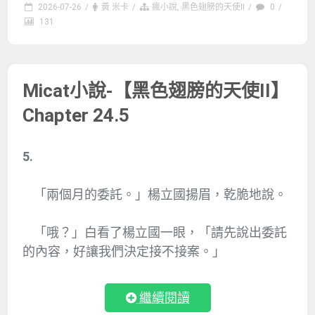
2026-07-26
/
黃 米卡
/
瘋小說
,
黑色翅膀的天使II
/
0
/
131
Micat小說-【黑色翅膀的天使II】
Chapter 24.5
5.
「兩個月的委託。」楊立國揚眉，乾脆地說。
「哦？」白看了楊立國一眼，「請先說出委託
的內容，好讓我們決定接不接案。」
繼續閱讀