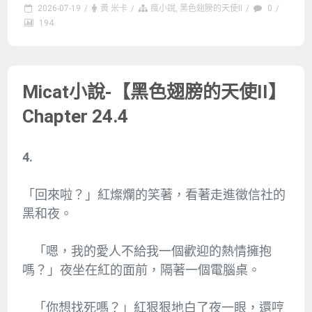
2026-07-19
/
黃 米卡
/
瘋小說
,
黑色翅膀的天使II
/
0
/
194
Micat小說-【黑色翅膀的天使II】
Chapter 24.4
4.
「回來啦？」紅燦爛的笑著，看著走進徵信社的
黑和夜。
「嗯，我的愛人不給我一個歡迎的熱情擁抱
嗎？」夜坐在紅的面前，隔著一個電腦桌。
「你想找死嗎？」紅狠狠地白了夜一眼，還哼