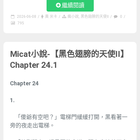
繼續閱讀
2026-06-08
/
黃 米卡
/
瘋小說
,
黑色翅膀的天使II
/
0
/
795
Micat小說-【黑色翅膀的天使II】
Chapter 24.1
Chapter 24
1.
「傻爺有空吧？」電梯門緩緩打開，黑看著一
旁的夜走出電梯。