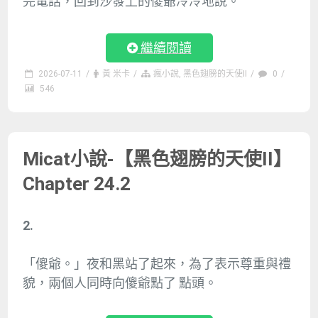
完電話，回到沙發上的傻爺冷冷地說。
繼續閱讀
2026-07-11
/
黃 米卡
/
瘋小說
,
黑色翅膀的天使II
/
0
/
546
Micat小說-【黑色翅膀的天使II】
Chapter 24.2
2.
「傻爺。」夜和黑站了起來，為了表示尊重與禮
貌，兩個人同時向傻爺點了 點頭。