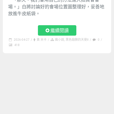
場。」白將討論好的會場位置圖整理好，妥善地
放進牛皮紙袋。
繼續閱讀
2026-04-27
/
黃 米卡
/
瘋小說
,
黑色翅膀的天使II
/
0
/
418