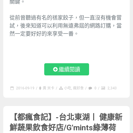
關鍵。
從前曾聽過有名的禚家餃子，但一直沒有機會嘗
試，後來知道可以利用無遠弗屆的網路訂購，當
然一定要好好的來享受一番。
繼續閱讀
2016-09-19
/
黃 米卡
/
小吃
,
瘋好食
/
0
/
2,343
【都瘋食記】-台北東湖丨 健康新
鮮蔬果飲食好店/G’mints綠薄荷