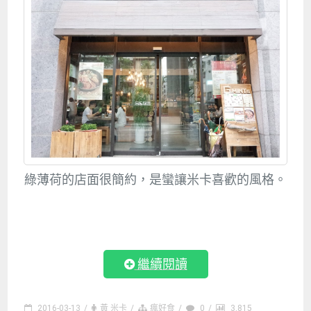
綠薄荷的店面很簡約，是蠻讓米卡喜歡的風格。
繼續閱讀
2016-03-13
/
黃 米卡
/
瘋好食
/
0
/
3,815