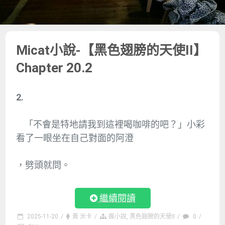
Micat小說-【黑色翅膀的天使II】
Chapter 20.2
2.
「不會是特地請我到這裡喝咖啡的吧？」小彩
看了一眼坐在自己對面的阿澄
，劈頭就問。
繼續閱讀
2025-11-20
/
黃 米卡
/
瘋小說
,
黑色翅膀的天使II
/
0
/