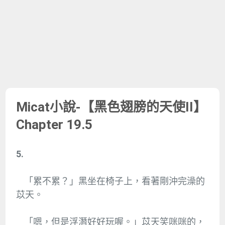
Micat小說-【黑色翅膀的天使II】
Chapter 19.5
5.
「累不累？」黑坐在椅子上，看著剛沖完澡的
苡天。
「嗯，但是浮潛好好玩喔。」苡天笑咪咪的，