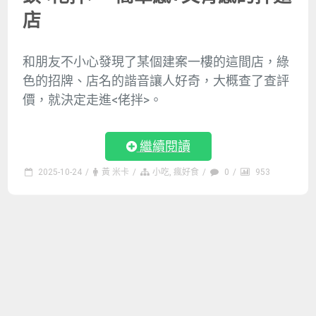
店
和朋友不小心發現了某個建案一樓的這間店，綠
色的招牌、店名的諧音讓人好奇，大概查了查評
價，就決定走進<佬拌>。
繼續閱讀
2025-10-24
/
黃 米卡
/
小吃
,
瘋好食
/
0
/
953