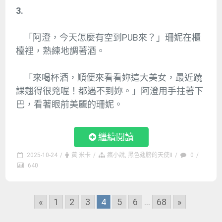
3.
「阿澄，今天怎麼有空到PUB來？」珊妮在櫃
檯裡，熟練地調著酒。
「來喝杯酒，順便來看看妳這大美女，最近蹺
課翹得很兇喔！都遇不到妳。」阿澄用手拄著下
巴，看著眼前美麗的珊妮。
繼續閱讀
2025-10-24
/
黃 米卡
/
瘋小說
,
黑色翅膀的天使II
/
0
/
640
Posts
«
1
2
3
4
5
6
...
68
»
Navigation