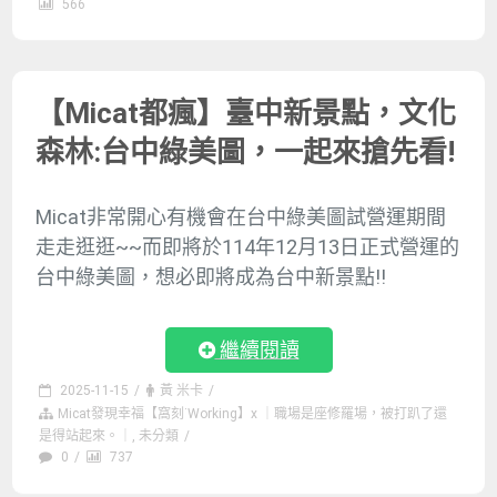
566
【Micat都瘋】臺中新景點，文化
森林:台中綠美圖，一起來搶先看!
Micat非常開心有機會在台中綠美圖試營運期間
走走逛逛~~而即將於114年12月13日正式營運的
台中綠美圖，想必即將成為台中新景點!!
繼續閱讀
2025-11-15
/
黃 米卡
/
Micat發現幸福【窩刻˙Working】x ｜職場是座修羅場，被打趴了還
是得站起來。｜
,
未分類
/
0
/
737