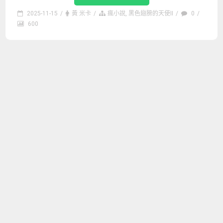
2025-11-15
/
黃 米卡
/
瘋小說
,
黑色翅膀的天使II
/
0
/
600