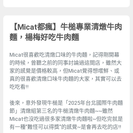
【Micat都瘋】牛槌專業清燉牛肉
麵，楊梅好吃牛肉麵
Micat很喜歡吃清燉口味的牛肉麵，記得剛開幕
的時候，曾聽之前的同事討論過這間店，雖然大
家的感覺是價格較高，但Micat覺得想嚐鮮、或
真的很喜歡清燉口味牛肉麵的大家，其實可以去
吃吃看!!
後來，意外發現牛槌是「2025年台北國際牛肉麵
節」清燉組第三名的牛槌清燉牛肉麵~~雖然
Micat也沒吃過很多家清燉牛肉麵啦~但吃完就是
有一種”難怪可以得獎”的感覺~是會再去吃的店!!