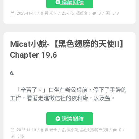
繼續閱讀
2025-11-11
/
黃 米卡
/
小吃
,
瘋好食
/
0
/
648
Micat小說-【黑色翅膀的天使II】
Chapter 19.6
6.
「辛苦了。」白坐在辦公桌前，停下了手邊的
工作，看著走進徵信社的夜和綠，以及藍。
繼續閱讀
2025-11-10
/
黃 米卡
/
瘋小說
,
黑色翅膀的天使II
/
0
/
546