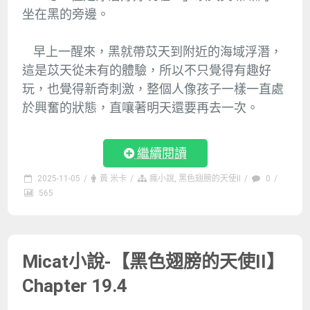
坐在黑的旁邊。
早上一醒來，黑就帶苡天到附近的海域浮潛，
這是苡天從未有的體驗，所以不只覺得有趣好
玩，也覺得新奇刺激，整個人像孩子一樣一直處
於興奮的狀態，直嚷著明天還要再去一次。
繼續閱讀
2025-11-05
/
黃 米卡
/
瘋小說
,
黑色翅膀的天使II
/
0
/
565
Micat小說-【黑色翅膀的天使II】
Chapter 19.4