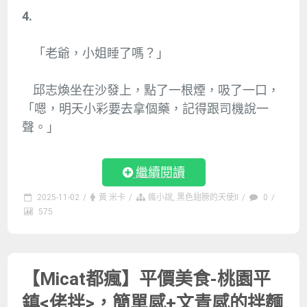
4.
「老爺，小姐睡了嗎？」
邱志煥坐在沙發上，點了一根煙，吸了一口，
「嗯，明天小彩要去拿個藥，記得跟司機說一
聲。」
繼續閱讀
2025-11-02
/
黃 米卡
/
瘋小說
,
黑色翅膀的天使II
/
0
/
575
【Micat都瘋】平價美食-桃園平
鎮<佬拌>，簡單感+文青感的拌麵