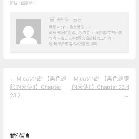
連結：
固定網址
黃 米卡
(創作)
我是Micat，也是黃米卡。
商周出版的網路小說作者 + 插畫&圖文自由創
作者 + 各式文字&圖文設計接案工作者。
嗜 玩樂於部落格&臉書粉絲團。
Post
←
Micat小說-【黑色翅
Micat小說-【黑色翅膀
膀的天使II】Chapter
的天使II】Chapter 23.4
Navigation
23.2
→
發佈留言