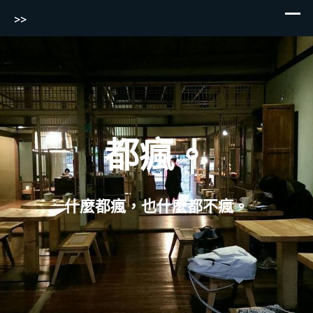
>>
Skip
to
content
都瘋。
什麼都瘋，也什麼都不瘋。