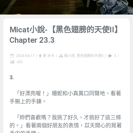
Micat小說-【黑色翅膀的天使II】
Chapter 23.3
2026-04-17
/
黃 米卡
/
瘋小說
,
黑色翅膀的天使II
/
0
/
435
3.
「好漂亮喔！」珊妮和小真異口同聲地，看著
手腕上的手鍊。
「妳們喜歡嗎？我挑了好久，才挑好了這三條
的。」看著兩個好朋友的表情，苡天開心的晃著