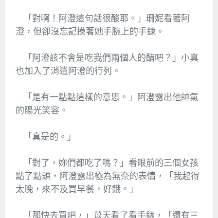
「對啊！阿澄這句話很酸耶。」珊妮看著阿
澄，但卻沒忘記摸著她手腕上的手鍊。
「阿澄該不會是吃我們兩個人的醋吧？」小真
也加入了消遣阿澄的行列。
「是有一點點這樣的意思。」阿澄露出他帥氣
的陽光笑容。
「真是的。」
「對了，妳們都吃了嗎？」看眼前的三個女孩
點了點頭，阿澄露出極為無奈的表情，「我起得
太晚，來不及買早餐，好餓。」
「那快去買吧，」苡天看了看手錶，「還有三