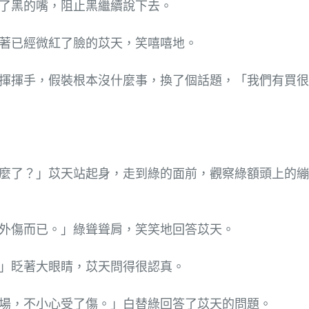
了黑的嘴，阻止黑繼續說下去。
著已經微紅了臉的苡天，笑嘻嘻地。
揮揮手，假裝根本沒什麼事，換了個話題，「我們有買很
麼了？」苡天站起身，走到綠的面前，觀察綠額頭上的繃
外傷而已。」綠聳聳肩，笑笑地回答苡天。
」眨著大眼睛，苡天問得很認真。
場，不小心受了傷。」白替綠回答了苡天的問題。