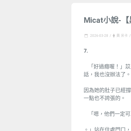
Micat小說-【
2026-03-28
/
黃 米卡
/
7.
「好過癮喔！」苡
話，我也沒辦法了
因為她的肚子已經
一點也不誇張的。
「嗯，他們一定可
。」站在住處門口