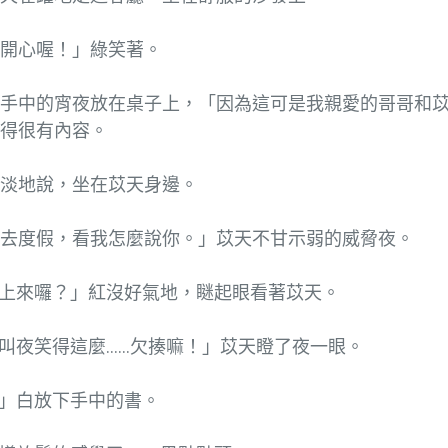
很開心喔！」綠笑著。
黑手中的宵夜放在桌子上，「因為這可是我親愛的哥哥和
昧得很有內容。
平淡地說，坐在苡天身邊。
紅去度假，看我怎麼說你。」苡天不甘示弱的威脅夜。
上來囉？」紅沒好氣地，瞇起眼看著苡天。
叫夜笑得這麼……欠揍嘛！」苡天瞪了夜一眼。
」白放下手中的書。