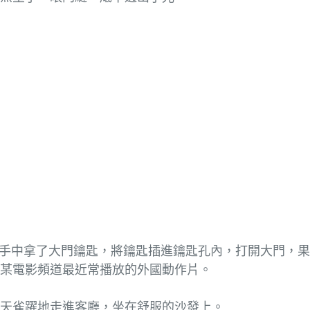
手中拿了大門鑰匙，將鑰匙插進鑰匙孔內，打開大門，果
放某電影頻道最近常播放的外國動作片。
苡天雀躍地走進客廳，坐在舒服的沙發上。