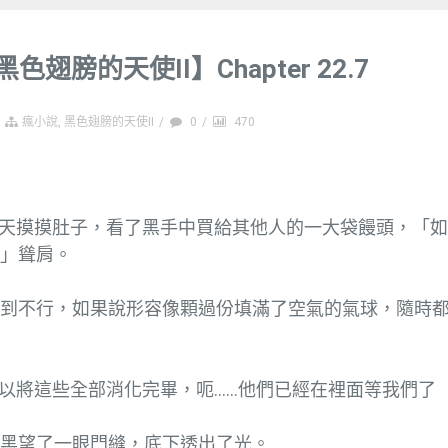
黑色翅膀的天使II】Chapter 22.7
瘋小說
,
黑色翅膀的天使II
/
0
/
470
天摸摸肚子，看了黑手中買給其他人的一大袋饅頭，「如
。」聳肩。
撐到不行，如果說形容像顆過份填滿了空氣的氣球，隨時
以將這些全部消化完畢，呃……他們已經在裡面等我們了
，黑望了一眼門縫，底下透出了光。