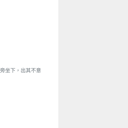
笑
旁坐下，出其不意