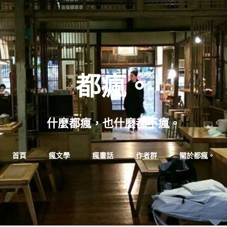
都瘋。
什麼都瘋，也什麼都不瘋。
Skip
首頁
瘋文學
瘋畫話
作者群
關於都瘋。
to
content