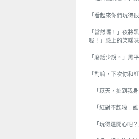
「看起來你們玩得
「當然囉！」夜將
喔！」臉上的笑曖
「廢話少說。」黑
「對嘛，下次你和
「苡天，扯到我身
「紅對不起啦！誰
「玩得還開心吧？