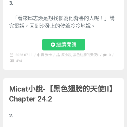
3.
「看來邱志煥是想找個為他背書的人呢！」講
完電話，回到沙發上的傻爺冷冷地說。
繼續閱讀
2026-07-11
/
黃 米卡
/
瘋小說
,
黑色翅膀的天使II
/
0
/
494
Micat小說-【黑色翅膀的天使II】
Chapter 24.2
2.