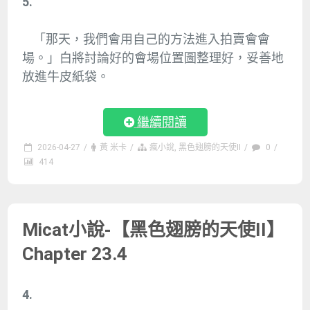
5.
「那天，我們會用自己的方法進入拍賣會會
場。」白將討論好的會場位置圖整理好，妥善地
放進牛皮紙袋。
繼續閱讀
2026-04-27
/
黃 米卡
/
瘋小說
,
黑色翅膀的天使II
/
0
/
414
Micat小說-【黑色翅膀的天使II】
Chapter 23.4
4.