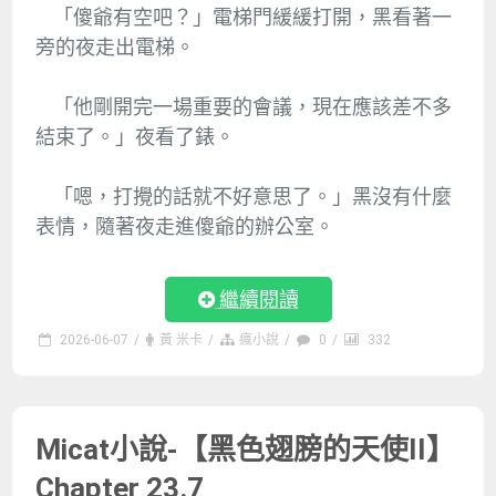
「傻爺有空吧？」電梯門緩緩打開，黑看著一
旁的夜走出電梯。
「他剛開完一場重要的會議，現在應該差不多
結束了。」夜看了錶。
「嗯，打攪的話就不好意思了。」黑沒有什麼
表情，隨著夜走進傻爺的辦公室。
繼續閱讀
2026-06-07
/
黃 米卡
/
瘋小說
/
0
/
332
Micat小說-【黑色翅膀的天使II】
Chapter 23.7