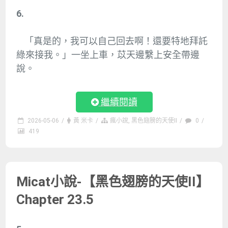
6.
「真是的，我可以自己回去啊！還要特地拜託
綠來接我。」一坐上車，苡天邊繫上安全帶邊
說。
繼續閱讀
2026-05-06
/
黃 米卡
/
瘋小說
,
黑色翅膀的天使II
/
0
/
419
Micat小說-【黑色翅膀的天使II】
Chapter 23.5