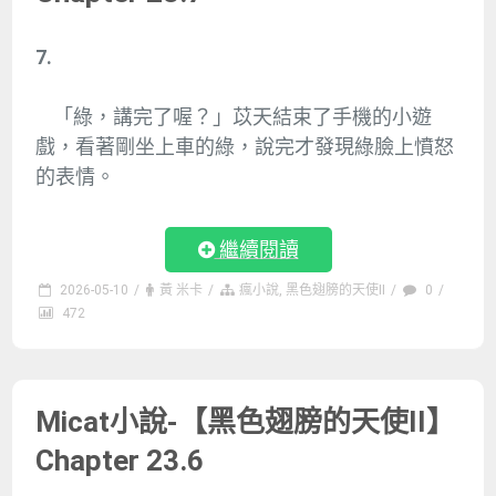
7.
「綠，講完了喔？」苡天結束了手機的小遊
戲，看著剛坐上車的綠，說完才發現綠臉上憤怒
的表情。
繼續閱讀
2026-05-10
/
黃 米卡
/
瘋小說
,
黑色翅膀的天使II
/
0
/
472
Micat小說-【黑色翅膀的天使II】
Chapter 23.6