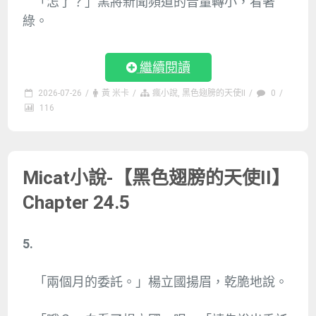
「怎了？」黑將新聞頻道的音量轉小，看著
綠。
繼續閱讀
2026-07-26
/
黃 米卡
/
瘋小說
,
黑色翅膀的天使II
/
0
/
116
Micat小說-【黑色翅膀的天使II】
Chapter 24.5
5.
「兩個月的委託。」楊立國揚眉，乾脆地說。