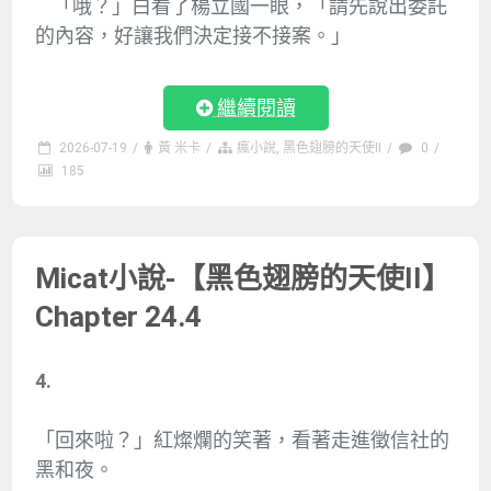
「哦？」白看了楊立國一眼，「請先說出委託
的內容，好讓我們決定接不接案。」
繼續閱讀
2026-07-19
/
黃 米卡
/
瘋小說
,
黑色翅膀的天使II
/
0
/
185
Micat小說-【黑色翅膀的天使II】
Chapter 24.4
4.
「回來啦？」紅燦爛的笑著，看著走進徵信社的
黑和夜。