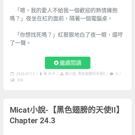
「嗯，我的愛人不給我一個歡迎的熱情擁抱
嗎？」夜坐在紅的面前，隔著一個電腦桌。
「你想找死嗎？」紅狠狠地白了夜一眼，還哼
了一聲。
繼續閱讀
2026-07-12
/
黃 米卡
/
瘋小說
,
黑色翅膀的天使II
/
0
/
258
Micat小說-【黑色翅膀的天使II】
Chapter 24.3