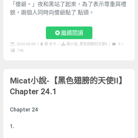
「傻爺。」夜和黑站了起來，為了表示尊重與禮
貌，兩個人同時向傻爺點了 點頭。
繼續閱讀
2026-06-08
/
黃 米卡
/
瘋小說
,
黑色翅膀的天使II
/
0
/
746
Micat小說-【黑色翅膀的天使II】
Chapter 24.1
Chapter 24
1.