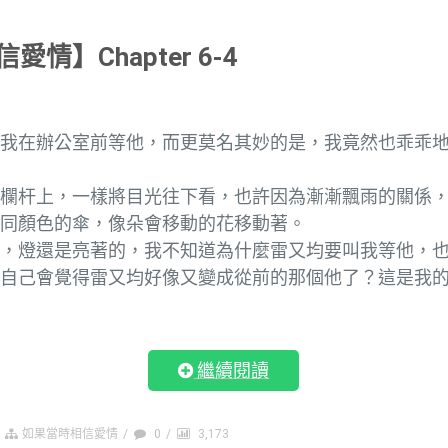
情】Chapter 6-4
要我在辦公室前等他，而更莫名其妙的是，我竟然也乖乖
。
在欄杆上，一樣將目光往下看，也許因為漸漸飄雨的關係
不同顏色的傘，像朵會移動的花移動著。
去，燈還是亮著的，我不知道為什麼雷又均要叫我等他，
，自己會覺得雷又均好像又變成從前的那個他了？這是我
繼續閱讀
如果當時相信愛情
/
0
/
3,173