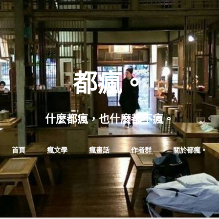
都瘋。
什麼都瘋，也什麼都不瘋。
Skip
首頁
瘋文學
瘋畫話
作者群
關於都瘋。
to
content