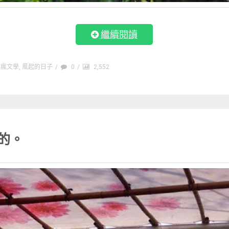
繼續閱讀
瘋文學
,
風起的日子
/
0
/
2,552
的。