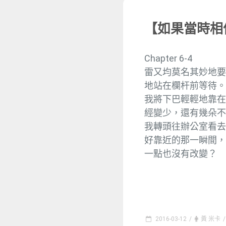
【如果當時相信愛
Chapter 6-4
雷又均莫名其妙地
地站在欄杆前等待
我將下巴輕輕地靠
經變少，還有幾朵
我轉頭往辦公室看
好靠近的那一瞬間
一點也沒有改變？
2016-03-12
/
黃 米卡
/