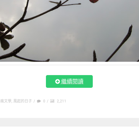
繼續閱讀
瘋文學
,
風起的日子
/
0
/
2,211