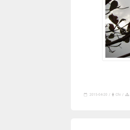
2015-04-20
/
Chi
/