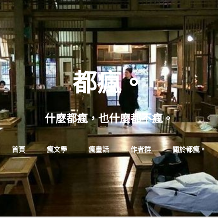
都瘋。
什麼都瘋，也什麼都不瘋。
Skip
首頁
瘋文學
瘋畫話
作者群
關於都瘋。
to
content