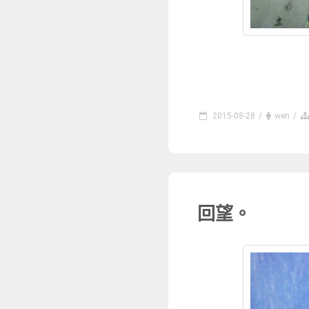
2015-08-28
/
wen
/
回望。