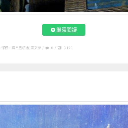
繼續閱讀
深夜，與自己相遇
,
瘋文學
/
0
/
3,179