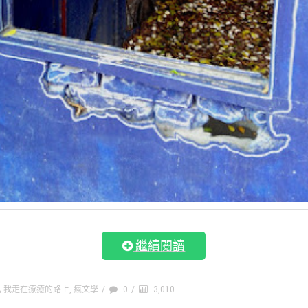
繼續閱讀
我走在療癒的路上
,
瘋文學
/
0
/
3,010