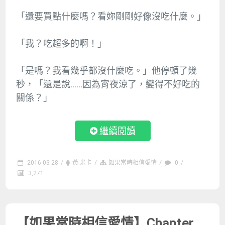
「還要買點什麼嗎？看妳剛剛好像沒吃什麼。」
「我？吃超多的啊！」
「是嗎？我看幾乎都沒什麼吃。」他停頓了幾
秒，「還是說……因為宵夜涼了，變得不好吃的
關係？」
繼續閱讀
2016-03-28
/
黃 米卡
/
如果當時相信愛情
/
0
/
3,271
【如果當時相信愛情】Chapter