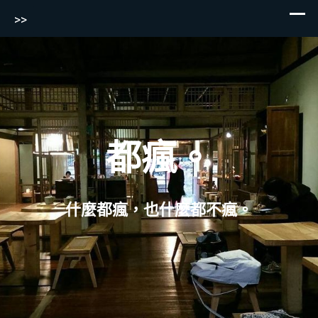
>>
Skip
to
content
都瘋。
什麼都瘋，也什麼都不瘋。