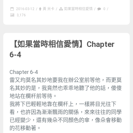
2016-03-12
/
黃 米卡
/
如果當時相信愛情
/
0
/
3,176
【如果當時相信愛情】Chapter
6-4
Chapter 6-4
雷又均莫名其妙地要我在辦公室前等他，而更莫
名其妙的是，我竟然也乖乖地聽了他的話，傻傻
地站在欄杆前等待。
我將下巴輕輕地靠在欄杆上，一樣將目光往下
看，也許因為漸漸飄雨的關係，來來往往的同學
已經變少，還有幾朵不同顏色的傘，像朵會移動
的花移動著。