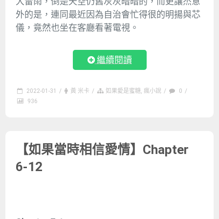
大雷雨，倒是天空仍舊灰灰暗暗的，而更讓杰意
外的是，連同最近因為自治會忙得很的明揚與芯
儀，竟然也坐在客廳看著電視。
繼續閱讀
2022-01-31
/
黃 米卡
/
如果愛是蜜糖
,
瘋小說
/
0
/
936
【如果當時相信愛情】Chapter
6-12