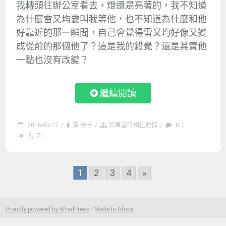
我轉頭往辦公室看去，燈還是亮著的，我不知道
為什麼雷又均要叫我等他，也不知道為什麼和他
好靠近的那一瞬間，自己會覺得雷又均好像又變
成從前的那個他了？這是我的錯覺？還是其實他
一點也沒有改變？
繼續閱讀
2016-03-12
/
黃 米卡
/
如果當時相信愛情
/
0
/
3,171
Posts
1
2
3
4
»
Navigation
Proudly powered by WordPress
|
Made In Africa