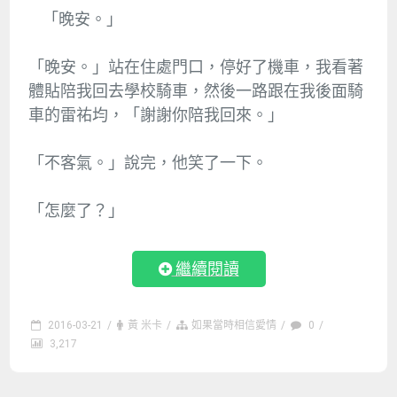
「晚安。」
「晚安。」站在住處門口，停好了機車，我看著
體貼陪我回去學校騎車，然後一路跟在我後面騎
車的雷祐均，「謝謝你陪我回來。」
「不客氣。」說完，他笑了一下。
「怎麼了？」
繼續閱讀
2016-03-21
/
黃 米卡
/
如果當時相信愛情
/
0
/
3,217