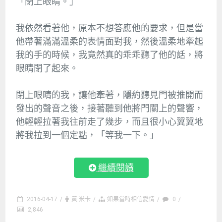
「閉上眼睛。」
我依然看著他，原本不想答應他的要求，但是當
他帶著滿滿溫柔的表情面對我，然後溫柔地牽起
我的手的時候，我竟然真的乖乖聽了他的話，將
眼睛閉了起來。
閉上眼睛的我，讓他牽著，隱約聽見門被推開而
發出的聲音之後，接著聽到他將門關上的聲響，
他輕輕拉著我往前走了幾步，而且很小心翼翼地
將我拉到一個定點，「等我一下。」
繼續閱讀
2016-04-17
/
黃 米卡
/
如果當時相信愛情
/
0
/
2,846