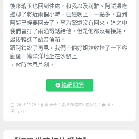
後來瓊玉也回到住處，和我以及莉雅、阿鎧邊吃
邊聊了將近兩個小時，已經晚上十一點多，直到
阿鎧已經要回去了，李治擎還沒有回來，這之中
我們曾打了兩通電話給他，但是他都沒有接聽，
最後轉進了語音信箱。
跟阿鎧說了再見，我們三個好姐妹收拾了一下客
廳後，懶洋洋地坐在沙發上
，暫時休息片刻。
繼續閱讀
2016-03-29
/
黃 米卡
/
如果當時相信愛情
/
0
/
2,711