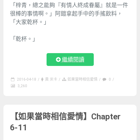
「梓青，總之能夠『有情人終成眷屬』就是一件
很棒的事情啊。」阿鎧拿起手中的手搖飲料，
「大家乾杯。」
「乾杯。」
繼續閱讀
2016-04-18
/
黃 米卡
/
如果當時相信愛情
/
0
/
3,260
【如果當時相信愛情】Chapter
6-11