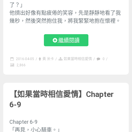
了？」
他擠出好像有點疲倦的笑容，先是靜靜地看了我
幾秒，然後突然抱住我，將我緊緊地抱在懷裡。
繼續閱讀
2016-04-05
/
黃 米卡
/
如果當時相信愛情
/
0
/
2,866
【如果當時相信愛情】Chapter
6-9
Chapter 6-9
「再見，小心騎車。」