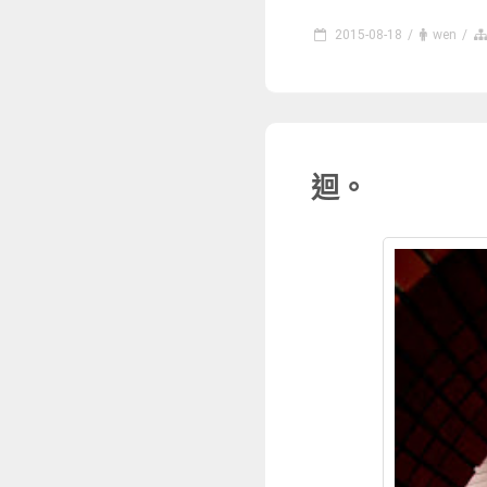
2015-08-18
/
wen
/
迴。