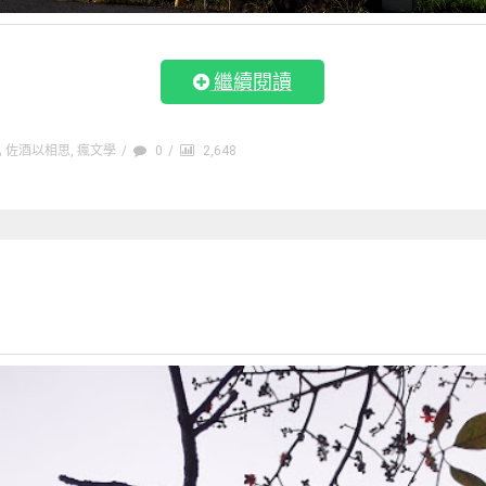
繼續閱讀
佐酒以相思
,
瘋文學
/
0
/
2,648