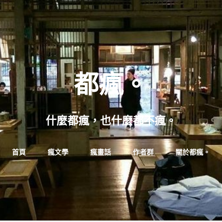
都瘋。
什麼都瘋，也什麼都不瘋。
Skip
首頁
瘋文學
瘋畫話
作者群
關於都瘋。
to
content