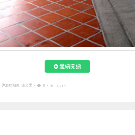
繼續閱讀
佐酒以相思
,
瘋文學
/
0
/
2,534