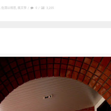
佐酒以相思
,
瘋文學
/
0
/
3,205