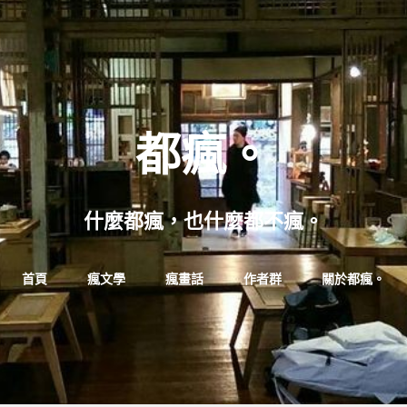
都瘋。
什麼都瘋，也什麼都不瘋。
Skip
首頁
瘋文學
瘋畫話
作者群
關於都瘋。
to
content