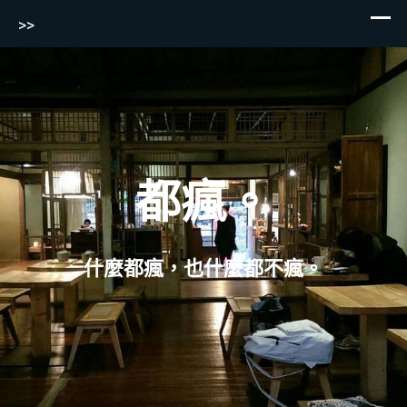
>>
Skip
to
content
都瘋。
什麼都瘋，也什麼都不瘋。