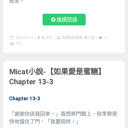
宿舍。
繼續閱讀
2022-03-12
/
黃 米卡
/
如果愛是蜜糖
,
瘋小說
/
0
/
976
Micat小說-【如果愛是蜜糖】
Chapter 13-3
Chapter 13-3
「謝謝你送我回來。」我想將門關上，但李穆很
快地擋住了門，「我要陪妳。」