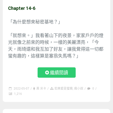
Chapter 14-6
「為什麼想來秘密基地？」
「就想來。」我看著山下的夜景，家家戶戶的燈
光就像之前來的時候，一樣的美麗漂亮，「今
天，雨琦還和我互加了好友，讓我覺得這一切都
蠻有趣的，這樣算是塞翁失馬嗎？」
繼續閱讀
2022-05-07
/
黃 米卡
/
如果愛是蜜糖
,
瘋小說
/
0
/
1,216