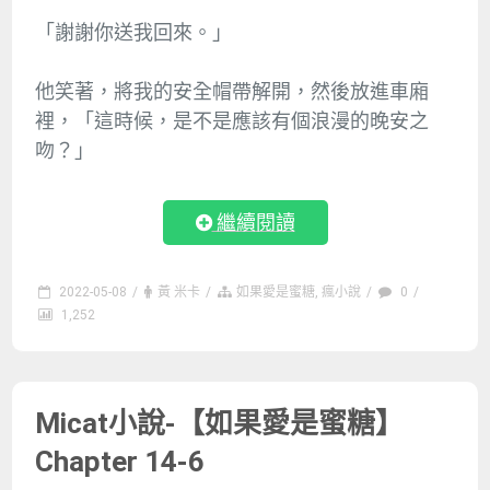
「謝謝你送我回來。」
他笑著，將我的安全帽帶解開，然後放進車廂
裡，「這時候，是不是應該有個浪漫的晚安之
吻？」
繼續閱讀
2022-05-08
/
黃 米卡
/
如果愛是蜜糖
,
瘋小說
/
0
/
1,252
Micat小說-【如果愛是蜜糖】
Chapter 14-6