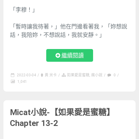
「李穆！」
「暫時讓我待著，」他在門邊看著我，「妳想說
話，我陪妳，不想說話，我就安靜。」
繼續閱讀
2022-03-04
/
黃 米卡
/
如果愛是蜜糖
,
瘋小說
/
0
/
1,041
Micat小說-【如果愛是蜜糖】
Chapter 13-2