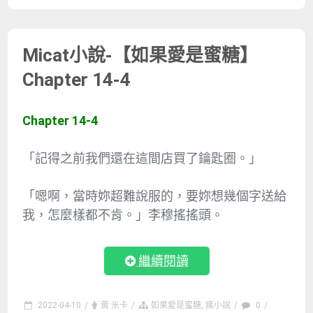
Micat小說-【如果愛是蜜糖】
Chapter 14-4
Chapter 14-4
「記得之前我們還在這間店買了鑰匙圈。」
「嗯啊，當時妳超難說服的，要妳想幾個字送給
我，怎麼樣都不肯。」李穆搖搖頭。
繼續閱讀
2022-04-10
/
黃 米卡
/
如果愛是蜜糖
,
瘋小說
/
0
/