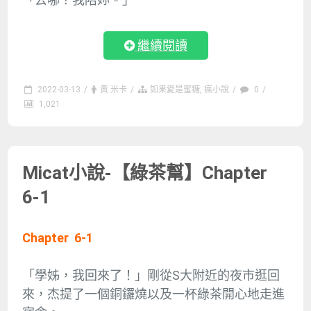
繼續閱讀
2022-03-13
/
黃 米卡
/
如果愛是蜜糖
,
瘋小說
/
0
/
1,021
Micat小說-【綠茶幫】Chapter
6-1
Chapter 6-1
「學姊，我回來了！」剛從S大附近的夜市逛回
來，杰提了一個銅鑼燒以及一杯綠茶開心地走進