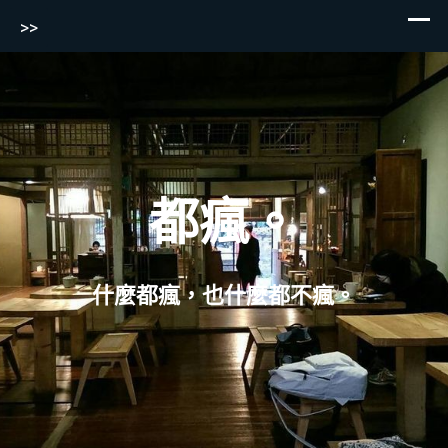
>>
Skip
to
content
都瘋。
什麼都瘋，也什麼都不瘋。